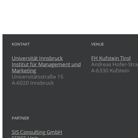
KONTAKT
VENUE
Universität Innsbruck
FH Kufstein Tirol
Institut für Management und
Andreas Hofer-Str
Marketing
A-6330 Kufstein
Universitätsstraße 15
A-6020 Innsbruck
PARTNER
SIS Consulting GmbH