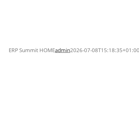
Skip
to
content
ERP Summit HOME
admin
2026-07-08T15:18:35+01:0