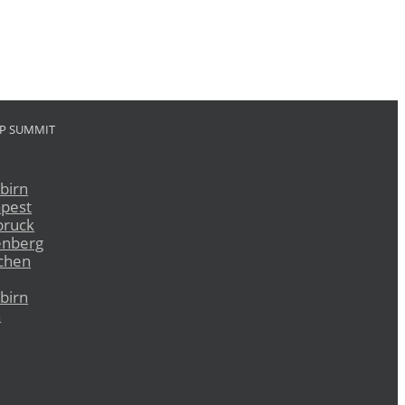
RP SUMMIT
birn
pest
bruck
enberg
chen
birn
n